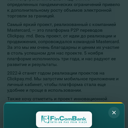
определенных пандемических ограничений привело
к дополнительному росту объемов электронной
торговли за границей.
Самый яркий проект, реализованный с компанией
Mastercard, — это платформа Р2Р переводов
Сlickpay. md. Весь проект, от идеи до реализации и
продвижения, сопровождался командой Mastercard.
За это мы им очень благодарны и ценим их участие
в столь успешном для нас проекте. 5 ноября
платформе исполнилось три года, и нас радуют ее
развитие и результаты.
2022-й станет годом реализации проектов на
Сlickpay.md. Мы запустим мобильное приложение и
личный кабинет, чтобы платформа стала еще
удобнее и проще в использовании.
Также хочу отметить и проект инновационной
карты с кешбэком Rompetrol&FinComBank,
реализован ный на базе платинового продукта от
Mastercard. Этот уникальный продукт на рынке,
помимо скидки за топливо, предоставляет
пользователю еженедельный кэшбэк в виде части