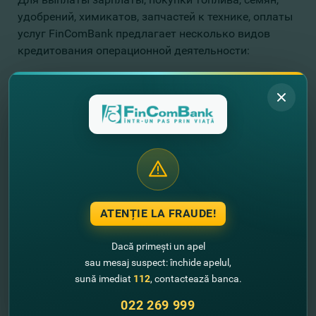
удобрений, химикатов, запчастей к технике, оплаты
услуг FinComBank предлагает несколько видов
кредитования операционной деятельности:
небольшие суммы (до 500 тыс. леев) без
залогов, на срок до 2 лет;
крупные кредиты с материальным
обеспечением, на срок до 2 лет;
краткосрочные кредиты на новый сельхоз
сезон, под залог уже собранного урожая;
краткосрочные кредиты до года, на один
сельхоз сезон, преимущественно для оплаты
ATENȚIE LA FRAUDE!
затрат на весенние полевые работы, под залог
будущего урожая.
Dacă primești un apel
Eugen Varzaru, directorul filialei nr. 9, Rîşcani:
sau mesaj suspect: închide apelul,
Banca este un mediu optim pentru apariţia unor idei de afaceri
sună imediat
112
, contactează banca.
profitabile şi inovative în parteneriat cu agenţii economici de
încredere. În contextul dialogului dintre clienţii şi angajaţii
FinComBank, adesea se găsesc soluţii logice şi simple pentru
022 269 999
sarcini complexe de business agrar.