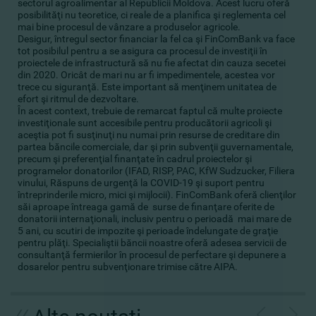
sectorul agroalimentar al Republicii Moldova. Acest lucru oferă
posibilităţi nu teoretice, ci reale de a planifica şi reglementa cel
mai bine procesul de vânzare a produselor agricole.
Desigur, întregul sector financiar la fel ca şi FinComBank va face
tot posibilul pentru a se asigura ca procesul de investiţii în
proiectele de infrastructură să nu fie afectat din cauza secetei
din 2020. Oricât de mari nu ar fi impedimentele, acestea vor
trece cu siguranţă. Este important să menţinem unitatea de
efort şi ritmul de dezvoltare.
În acest context, trebuie de remarcat faptul că multe proiecte
investiţionale sunt accesibile pentru producătorii agricoli şi
aceştia pot fi susţinuţi nu numai prin resurse de creditare din
partea băncile comerciale, dar şi prin subvenţii guvernamentale,
precum şi preferenţial finanţate în cadrul proiectelor şi
programelor donatorilor (IFAD, RISP, PAC, KfW Sudzucker, Filiera
vinului, Răspuns de urgenţă la COVID-19 şi suport pentru
întreprinderile micro, mici şi mijlocii). FinComBank oferă clienţilor
săi aproape întreaga gamă de surse de finanţare oferite de
donatorii internaţionali, inclusiv pentru o perioadă mai mare de
5 ani, cu scutiri de impozite şi perioade îndelungate de graţie
pentru plăţi. Specialiştii băncii noastre oferă adesea servicii de
consultanţă fermierilor în procesul de perfectare şi depunere a
dosarelor pentru subvenţionare trimise către AIPA.