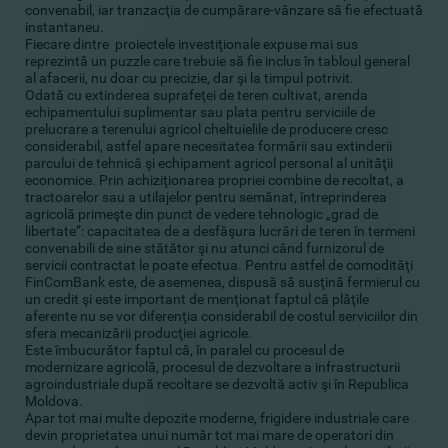
convenabil, iar tranzacţia de cumpărare-vânzare să fie efectuată
instantaneu.
Fiecare dintre proiectele investiţionale expuse mai sus
reprezintă un puzzle care trebuie să fie inclus în tabloul general
al afacerii, nu doar cu precizie, dar şi la timpul potrivit.
Odată cu extinderea suprafeţei de teren cultivat, arenda
echipamentului suplimentar sau plata pentru serviciile de
prelucrare a terenului agricol cheltuielile de producere cresc
considerabil, astfel apare necesitatea formării sau extinderii
parcului de tehnică şi echipament agricol personal al unităţii
economice. Prin achiziţionarea propriei combine de recoltat, a
tractoarelor sau a utilajelor pentru semănat, întreprinderea
agricolă primeşte din punct de vedere tehnologic „grad de
libertate”: capacitatea de a desfăşura lucrări de teren în termeni
convenabili de sine stătător şi nu atunci când furnizorul de
servicii contractat le poate efectua. Pentru astfel de comodităţi
FinComBank este, de asemenea, dispusă să susţină fermierul cu
un credit şi este important de menţionat faptul că plăţile
aferente nu se vor diferenţia considerabil de costul serviciilor din
sfera mecanizării producţiei agricole.
Este îmbucurător faptul că, în paralel cu procesul de
modernizare agricolă, procesul de dezvoltare a infrastructurii
agroindustriale după recoltare se dezvoltă activ şi în Republica
Moldova.
Apar tot mai multe depozite moderne, frigidere industriale care
devin proprietatea unui număr tot mai mare de operatori din