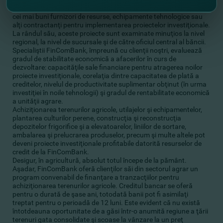
Cu ajutorul specialiştilor băncii, o multitudine de clienţi găsesc
cei mai buni furnizori de resurse, echipamente tehnologice sau
alţi contractanţi pentru implementarea proiectelor investiţionale.
La rândul său, aceste proiecte sunt examinate minuţios la nivel
regional, la nivel de sucursale şi de către oficiul central al băncii.
Specialiştii FinComBank, împreună cu clienţii noştri, evaluează
gradul de stabilitate economică a afacerilor în curs de
dezvoltare: capacităţile sale financiare pentru atragerea noilor
proiecte investiţionale, corelaţia dintre capacitatea de plată a
creditelor, nivelul de productivitate suplimentar obţinut (în urma
investiţiei în noile tehnologii) şi gradul de rentabilitate economică
a unităţii agrare.
Achiziţionarea terenurilor agricole, utilajelor şi echipamentelor,
plantarea culturilor perene, construcţia şi reconstrucţia
depozitelor frigorifice şi a elevatoarelor, liniilor de sortare,
ambalarea şi prelucrarea produselor, precum şi multe altele pot
deveni proiecte investiţionale profitabile datorită resurselor de
credit de la FinComBank.
Desigur, în agricultură, absolut totul începe de la pământ.
Aşadar, FinComBank oferă clienţilor săi din sectorul agrar un
program convenabil de finanţare a tranzacţiilor pentru
achiziţionarea terenurilor agricole. Creditul bancar se oferă
pentru o durată de şase ani, totodată banii pot fi asimilaţi
treptat pentru o perioadă de 12 luni. Este evident că nu există
întotdeauna oportunitate de a găsi într-o anumită regiune a ţării
terenuri gata consolidate şi scoase la vânzare la un preţ