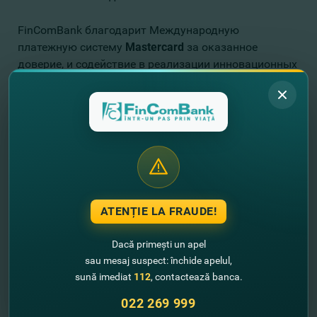
FinComBank благодарит Международную
платежную систему
Mastercard
за оказанное
доверие, и содействие в реализации инновационных
идей и подходов в области денежных переводов.
Данная награда подтверждает высокую оценку
работы команды FinComBank, проводимую в
рамках долгосрочной стратегии Банка, одним из
приоритетов которой является увеличение доли
безналичных платежей по картам, и миграция
клиентов в онлайн.
ATENȚIE LA FRAUDE!
FinComBank - вместе по жизни!
Dacă primești un apel
sau mesaj suspect: închide apelul,
sună imediat
112
, contactează banca.
022 269 999
//
Alte noutati