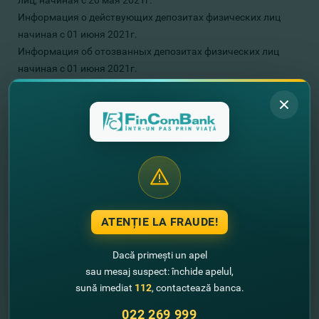
лиц, начиная с 20 мая 2021г.
Информация о действующих депозитах физических лиц
начиная с 01 июня 2021г.
Информация об отозванных депозитах физических лиц
начиная с 01 июня 2021г.
Информация
по гарантийным депозитам
физических лиц
с
01 июня 2021г.
ЗДЕСЬ
Информация
об
условия принятия депозитов от
юридических лиц
с
20 мая 2021г.
Информация о действующих депозитах юридических лиц
начиная с 01 июня 2021г.
ЗДЕСЬ
ATENȚIE LA FRAUDE!
С уважением,
Dacă primești un apel
команда FinComBank
sau mesaj suspect: închide apelul,
sună imediat
112
, contactează banca.
022 269 999