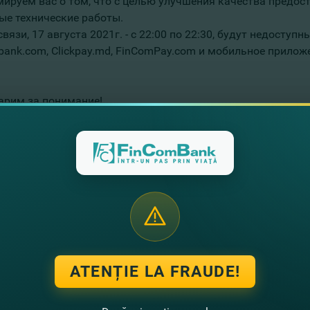
ируем вас о том, что с целью улучшения качества предос
ые технические работы.
связи, 17 августа 2021г. - с 22:00 по 22:30, будут недост
bank.com, Clickpay.md, FinComPay.com и мобильное прилож
арим за понимание!
ением,
а FinComBank
te noutati
ATENȚIE LA FRAUDE!