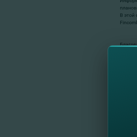
Информ
планов
В этой 
Fincom
Благод
С уваж
Команд
//
Al