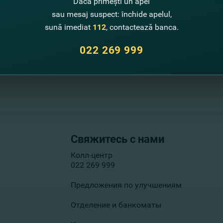
Dacă primești un apel
sau mesaj suspect: închide apelul,
sună imediat
112
, contactează banca.
022 269 999
Свяжитесь с нами
Колл-центр
022 269 999
Предложения по улучшениям
Отделение и банкоматы