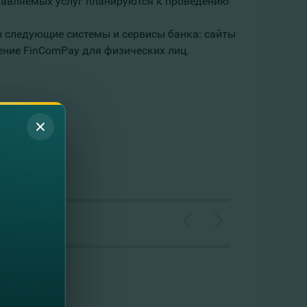
тавляемых услуг планируются к проведению
упны следующие системы и сервисы банка: cайты
ение FinComPay для физических лиц.