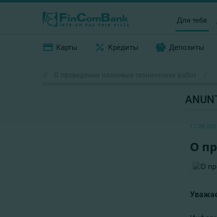
Для тебя
Карты
Кредиты
Депозиты
//
О проведении плановых технических работ
/
ANUN
17.08.202
О п
Уважае