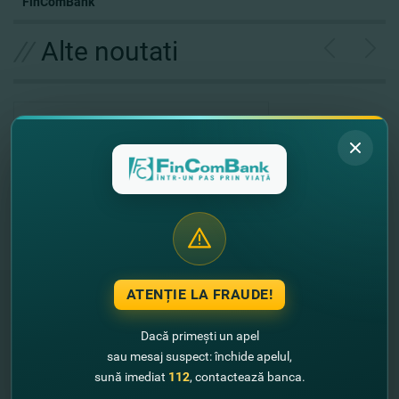
FinComBank
//
Alte noutati
ATENȚIE LA FRAUDE!
Dacă primești un apel
"FinComBank" S.A. является членом
sau mesaj suspect: închide apelul,
Схемы гарантирования депозитов
Республики Молдова
sună imediat
112
, contactează banca.