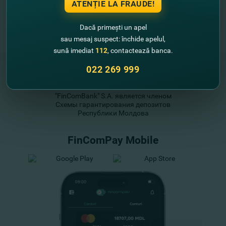
ATENȚIE LA FRAUDE!
Dacă primești un apel
sau mesaj suspect: închide apelul,
sună imediat
112
, contactează banca.
022 269 999
"FinComBank" S.A. является членом
Схемы гарантирования депозитов
Республики Молдова
FinComPay Mobile