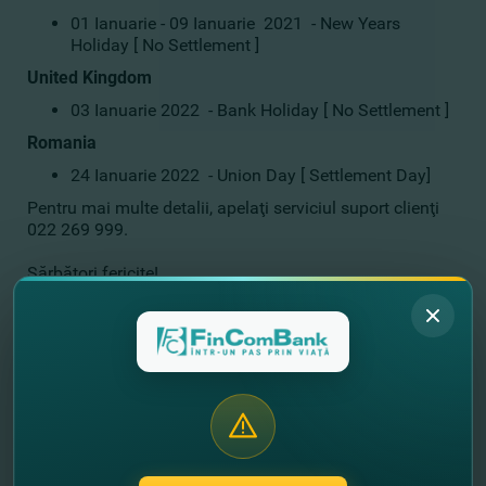
01 Ianuarie - 09 Ianuarie 2021 - New Years
Holiday [ No Settlement ]
United Kingdom
03 Ianuarie 2022 - Bank Holiday [ No Settlement ]
Romania
24 Ianuarie 2022 - Union Day [ Settlement Day]
Pentru mai multe detalii, apelaţi serviciul suport clienţi
022 269 999.
Sărbători fericite!
//
Alte noutati