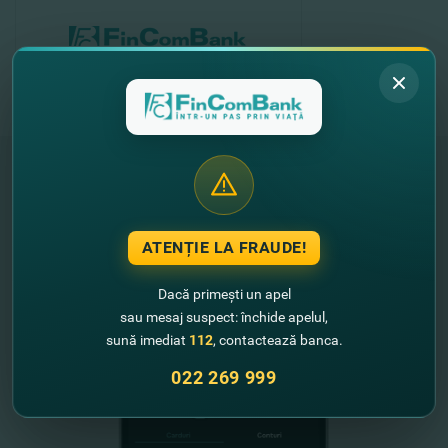
"FinComBank" S.A. является членом
Схемы гарантирования депозитов
ATENȚIE LA FRAUDE!
Республики Молдова
Dacă primești un apel
FinComPay Mobile
sau mesaj suspect: închide apelul,
sună imediat
112
, contactează banca.
022 269 999