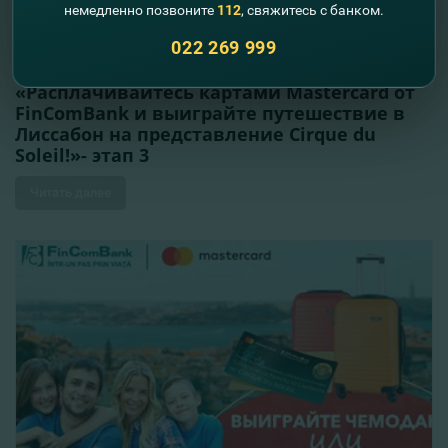
немедленно позвоните
112
, свяжитесь с банком.
01.11.2022
022 269 999
Поздравляем победителей промо-акции
«Расплачивайтесь картами Mastercard от
FinComBank и выиграйте путешествие в
Лиссабон на представление Cirque du
Soleil!»- этап 3
Читать далее