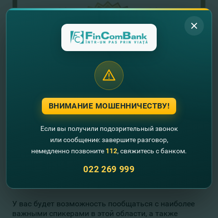
ВНИМАНИЕ МОШЕННИЧЕСТВУ!
Если вы получили подозрительный звонок
или сообщение: завершите разговор,
немедленно позвоните
112
, свяжитесь с банком.
PRIA GALA FERMIERILOR из Республики Молдова
является частью серии успешных конференций,
022 269 999
организованных PRIAevents в Румынии и
Республике Молдова, а с 2022 года и в Болгарии.
У вас будет возможность пообщаться с наиболее
важными спикерами в этой области, а также