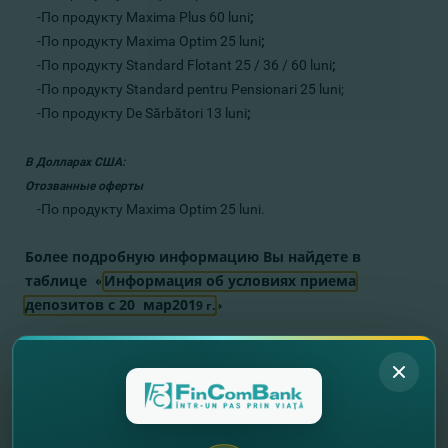
-По продукту Maxima Plus 60 luni
;
-По продукту Maxima Optim 25 luni
;
-По продукту Standard Flotant 25 / 36 / 60 luni
;
-По продукту Standard pentru Pensionari 25 luni;
-По продукту De Sărbători 13 luni
;
В Долларах США:
Отозванные оферты
-По продукту Maxima Optim 25 luni.
Более подробную информацию Вы найдете в
таблице «
Информация об условиях приема
депозитов с 20 мар201
9 г.
»
//
Другие новости