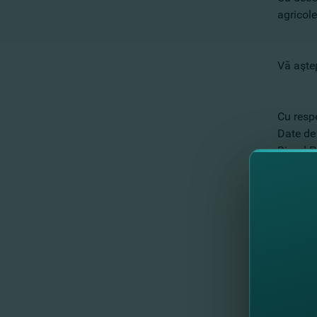
agricol
Vă aştep
Cu resp
Date de
Biroul P
mun. Ch
Теl.: (0
E-mail
http://
//
Др