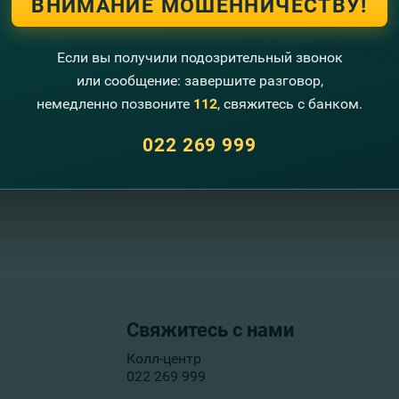
ВНИМАНИЕ МОШЕННИЧЕСТВУ!
Если вы получили подозрительный звонок
или сообщение: завершите разговор,
немедленно позвоните
112
, свяжитесь с банком.
022 269 999
Свяжитесь с нами
Колл-центр
022 269 999