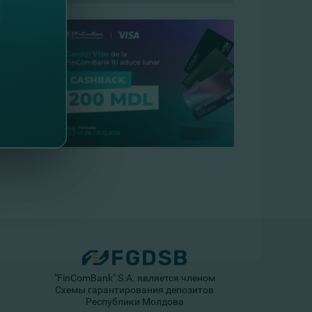
"FinComBank" S.A. является членом
Схемы гарантирования депозитов
Республики Молдова