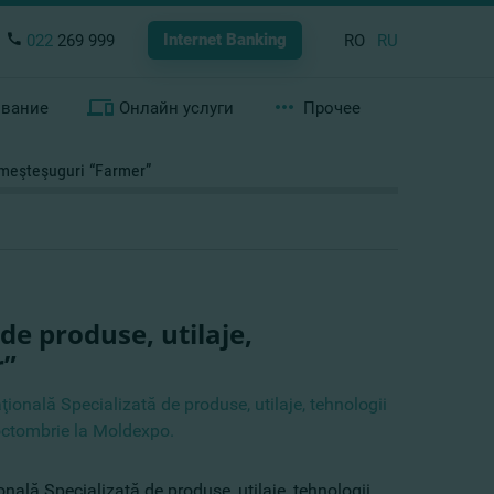
Internet Banking
022
269 999
RO
RU
ование
Онлайн услуги
Прочее
i meşteşuguri “Farmer”
de produse, utilaje,
r”
ţională Specializată de produse, utilaje, tehnologii
 octombrie la Moldexpo.
onală Specializată de produse, utilaje, tehnologii