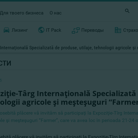
Для твоего бизнеса
О нас
Лизинг
IT Pack
Переводы
Страх
 Internaţională Specializată de produse, utilaje, tehnologii agricole ş
СТИ
5
ziţie-Târg Internaţională Specializată 
ologii agricole şi meşteşuguri “Farme
sebită plăcere vă invităm să participaţi la Expoziţie-Tîrg Interna
ole şi meşteşuguri “Farmer”, care va avea loc în perioada 21-24
bită plăcere vă invităm să participaţi la Expoziţie-Tîrg Internaţi