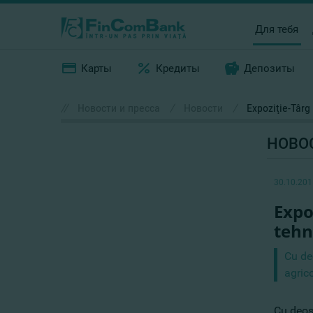
Для тебя
Карты
Кредиты
Депозиты
//
Новости и пресса
/
Новости
/
Expoziţie-Târg
НОВО
30.10.201
Expo
tehn
Cu deo
agric
Cu deose