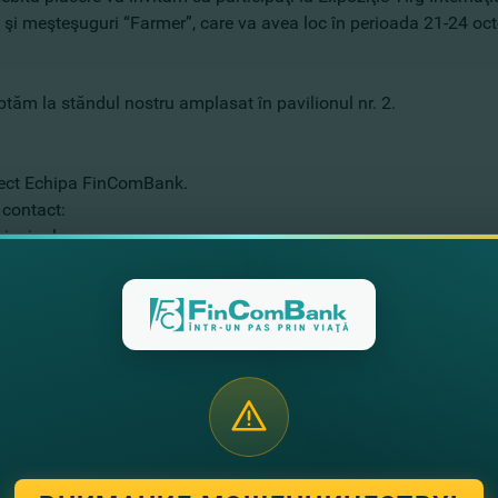
e şi meşteşuguri “Farmer”, care va avea loc în perioada 21-24 o
tăm la stăndul nostru amplasat în pavilionul nr. 2.
ect Echipa FinComBank.
 contact:
rincipal
işinău, str. Puşkin 26
22) 26-99-32
: fincom@fincombank.com
fincombank.md/western_ro/
угие новости