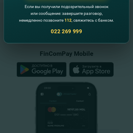
Если вы получили подозрительный звонок
или сообщение: завершите разговор,
немедленно позвоните
112
, свяжитесь с банком.
"FinComBank" S.A. является членом
022 269 999
Схемы гарантирования депозитов
Республики Молдова
FinComPay Mobile