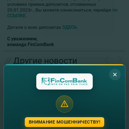
условиях приема депозитов, отозванных
20.01.2023г., Вы можете ознакомиться, перейдя
по
ССЫЛКЕ
.
Детали о всех депозитах
ЗДЕСЬ
.
С уважением,
команда
FinComBank
//
Другие новости
ВНИМАНИЕ МОШЕННИЧЕСТВУ!