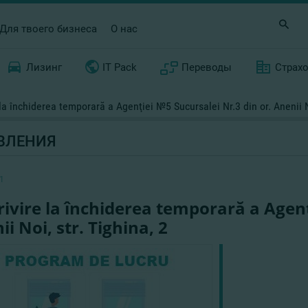
Для твоего бизнеса
О нас
Лизинг
IT Pack
Переводы
Страх
 la închiderea temporară a Agenţiei №5 Sucursalei Nr.3 din or. Anenii No
ВЛЕНИЯ
1
rivire la închiderea temporară a Agenţ
i Noi, str. Tighina, 2