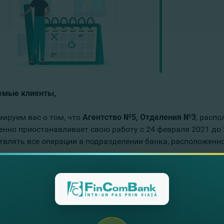
мые клиенты,
ируем вас о том, что
Агентство №5
,
Отделения №
3
, распо
менно приостанавливает свою работу c 24 февраля 2021 до
твлять все операции в подразделении банка, расположенном
еские лица при необходимости личного обращения в банк
оженное по адресу
мун. Кишинев, бул. Дачия 20
.
им извинения за временные неудобства и благодарим за п