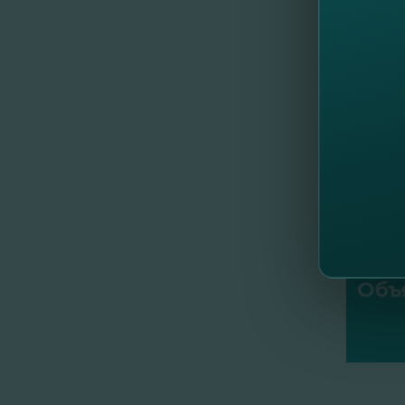
С
уваж
FinCom
//
Др