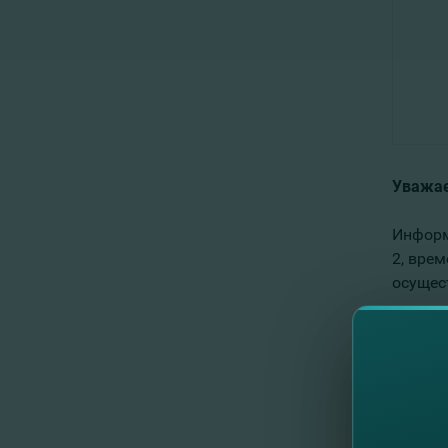
Уважае
Информ
2, вре
осущес
Юридич
распол
Принос