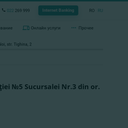
Internet Banking
022
269 999
RO
RU
ование
Онлайн услуги
Прочее
i, str. Tighina, 2
iei №5 Sucursalei Nr.3 din or.