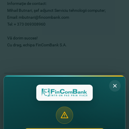
Informaţie de contact:
Mihail Butnari, şef adjunct Serviciu tehnologii computer;
Email:
mbutnari@fincombank.com
Tel: + 373 069308960
Vă dorim succes!
Cu drag, echipa FinComBank S.A.
//
Другие новости