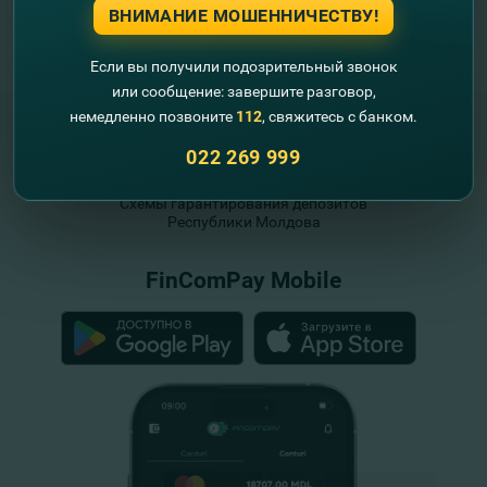
ВНИМАНИЕ МОШЕННИЧЕСТВУ!
Если вы получили подозрительный звонок
или сообщение: завершите разговор,
немедленно позвоните
112
, свяжитесь с банком.
022 269 999
"FinComBank" S.A. является членом
Схемы гарантирования депозитов
Республики Молдова
FinComPay Mobile