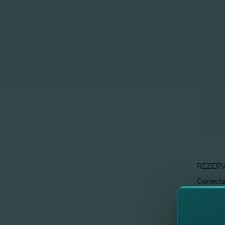
REZERV
Conectaţ
https:/