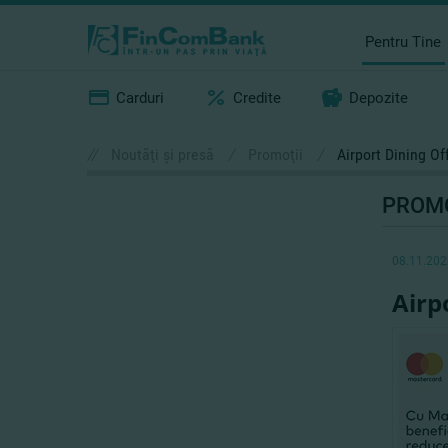
Pentru Tine
Carduri
Credite
Depozite
//
Noutăţi şi presă
/
Promoţii
/
Airport Dining O
PROMO
08.11.202
Airp