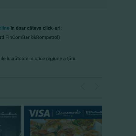
nline
în doar câteva click-uri:
rcard FinComBank&Rompetrol)
e lucrătoare în orice regiune a ţării.