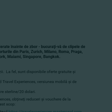
erate înainte de zbor - bucuraţi-vă de clipele de
orturile din Paris, Zurich, Milano, Roma, Praga,
York, Maiami, Singapore, Bangkok.
. La fel, sunt disponibile oferte gratuite şi
d Travel Experiences, versiunea mobilă şi de
re sterline/20 dolari.
ences, obţineţi reduceri şi vouchere de la
est scop:
te-ul
https://travelexperiences.mastercard.com
.