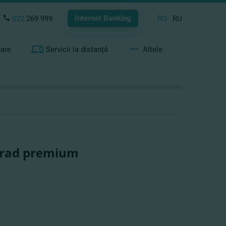
Internet Banking
022
269 999
RO
RU
rare
Servicii la distanță
Altele
rcrad premium