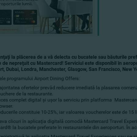
nţaţi la plăcerea de a vă delecta cu bucatele sau băuturile pref
e de nepreţuit cu Mastercard! Serviciul este disponibil în aerop
rt, Dubai, Londra, Manchester, Glasgow, San Francisco, New 
ele programului Airport Dining Offers:
joritatea ofertelor prevăd reducere imediată la plasarea comenzii
uchere de la restaurante.
ces complet digital şi uşor la serviciu prin platforma Mastercar
owser.
ducerile constituie 10-25%, iar valoarea voucherelor este de 15 li
eva clicuri în aplicaţia digitală comodă Mastercard Travel Experi
rd® la bucatele preferate în restaurantele din aeroporturi. În ac
registraţi-vă în aplicaţia Mastercard Travel Experiences sau pe si