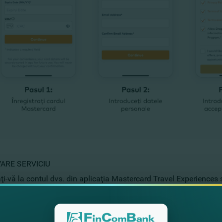
ARE SERVICIU
i-vă la contul dvs. din aplicaţia Mastercard Travel Experiences s
/travelexperiences.mastercard.com