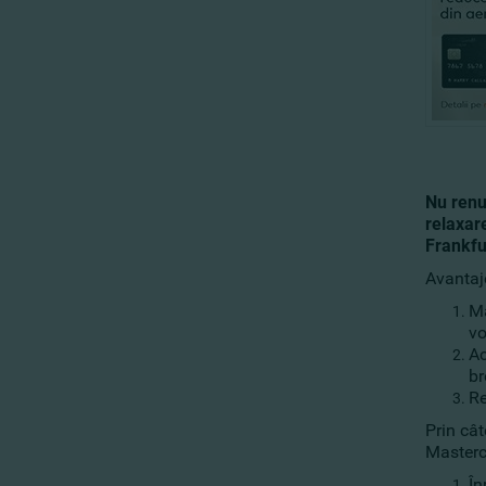
Nu renu
relaxar
Frankfu
Avantaj
Ma
vo
Ac
br
Re
Prin cât
Masterca
În