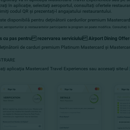
traţi în aplicaţie, selectaţi aeroportul, consultaţi ofertele restau
imiţi codul QR şi prezentaţi-l angajatului restaurantului.
este disponibilă pentru deţinătorii cardurilor premium Masterca
ilor, aeroporturilor şi restaurantelor participante la program se poate modifica. Consultaţi li
s cu pas pentru rezervarea serviciului Airport Dining Off
deţinătorii de carduri premium Platinum Mastercard şi Masterca
STRARE
aţi aplicaţia Mastercard Travel Experiences sau accesaţi site-ul