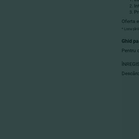
In
Pr
Oferta 
* Lista ţăr
Ghid pa
Pentru 
ÎNREGI
Descărc