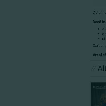
Detalii 
Dacă în
al
ap
şi
Cardul p
Vreai s
//
Al