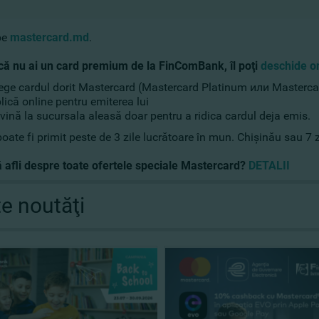
pe
mastercard.md
.
că nu ai un card premium de la FinComBank, îl poţ
i
deschide o
ege cardul dorit Mastercard (Mastercard Platinum или Maste
lică online pentru emiterea lui
 vină la sucursala aleasă doar pentru a ridica cardul deja emis.
oate fi primit peste de 3 zile lucrătoare în mun. Chişinău sau 7 zil
ă afli despre toate ofertele speciale Mastercard?
DETALII
te noutăţi