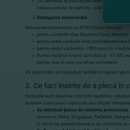
2% comision la tranzacţiile efectuate în valută
valuta contului de card (ex.: călătorii în UE –
Retragerea numerarului
Retragerea numerarului la ATM/Ghişee bancare:
pentru cardurile Visa Electron/Cirrus Maestro
pentru toate cardurile Visa Gold/MasterCard G
pentru restul cardurilor - 1000 euro/zi, maxim
Suma maximă lunară, cumulativă - 10 000 euro s
pentru ziua în care s-a retras numerarul.
Vă îndemnăm să consultaţi tarifele în vigoare ale 
3. Ce faci înainte de a pleca în c
Cardurile sunt deschise, conturile suplinite, valuta 
aparitiei unor cazuri neplacute sau situatii stresant
Sa informati banca de calatoria preconizata
anume in China, Singapour, Tailanda, Hong-Kon
fi nevoit sa apeleze banca si sa confirme ca ca