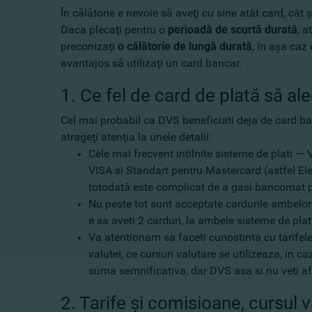
În călătorie e nevoie să aveţi cu sine atât card, cât 
Daca plecaţi pentru o
perioadă de scurtă durată
, a
preconizaţi
o călătorie de lungă durată
, în aşa caz
avantajos să utilizaţi un card bancar.
1. Ce fel de card de plată să al
Cel mai probabil ca DVS beneficiati deja de card ban
atrageţi atenţia la unele detalii:
Cele mai frecvent intilnite sisteme de plati — 
VISA si Standart pentru Mastercard (astfel Elec
totodată este complicat de a gasi bancomat p
Nu peste tot sunt acceptate cardurile ambelor s
e sa aveti 2 carduri, la ambele sisteme de plat
Va atentionam sa faceti cunostinta cu tarifele
valutei, ce cursuri valutare se utilizeaza, in
suma semnificativa, dar DVS asa si nu veti afla
2. Tarife şi comisioane, cursul v