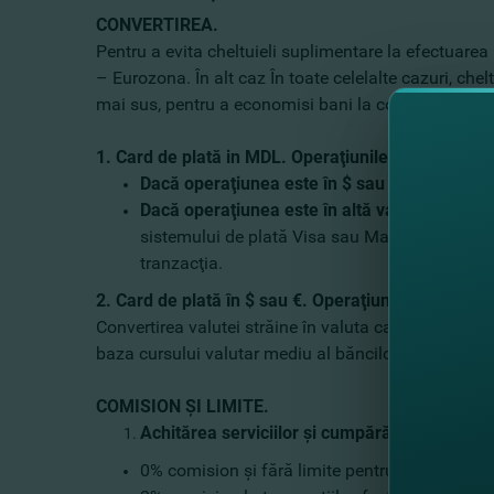
CONVERTIREA
.
Pentru a evita cheltuieli suplimentare la efectuarea
– Eurozona. În alt caz În toate celelalte cazuri, ch
mai sus, pentru a economisi bani la convertire, vă 
1.
Card de plată in MDL
. Operaţiunile în valuta str
Dacă operaţiunea este în
$
sau
€
convertirea 
Dacă operaţiunea este în altă valută decât 
sistemului de plată Visa sau MasterCard, ulterior
tranzacţia.
2.
Card de plată în
$
sau
€
.
Operaţiunile în
altă va
Convertirea valutei străine în valuta cardului va fi 
baza cursului valutar mediu al băncilor naţionale.
COMISION ŞI LIMITE
.
Achitărea serviciilor şi cumpărăturile peste 
0% comision şi fără limite pentru orice tip de 