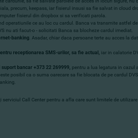
e cardurile, sa fie salvate parolele de acces in locuri sigure, nu
ala, precum, keepass, iar fisierul insusi sa fie salvat in cloud d
puter fisierul din dropbox si sa verificati parola.
nd operatiunile ce au loc cu cardul. Banca va transmite astfel de
 nu ati facut-o - solicitati Banca sa blocheze cardul imediat.
ernet-banking
. Asadar, chiar daca persoane terte au acces la da
pentru receptionarea SMS-urilor, sa fie actual,
iar in calatorie 
ui suport bancar +373 22 269999,
pentru a lua legatura in cazul ap
le este posibil ca o suma oarecare sa fie blocata de pe cardul DVS
banking.
serviciul Call Center pentru a afla care sunt limitele de utilizare 