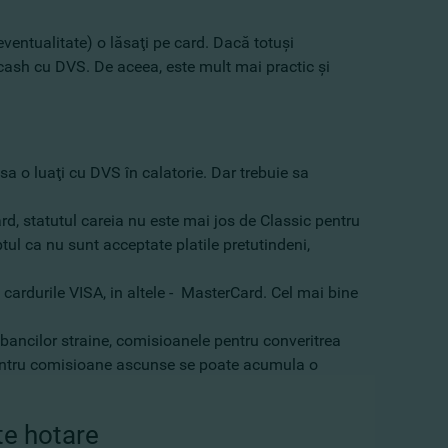
eventualitate) o lăsaţi pe card. Dacă totuşi
e cash cu DVS. De aceea, este mult mai practic şi
sa o luaţi cu DVS în calatorie. Dar trebuie sa
rd, statutul careia nu este mai jos de Classic pentru
tul ca nu sunt acceptate platile pretutindeni,
 cardurile VISA, in altele - MasterCard. Cel mai bine
 bancilor straine, comisioanele pentru converitrea
i pentru comisioane ascunse se poate acumula o
ste hotare