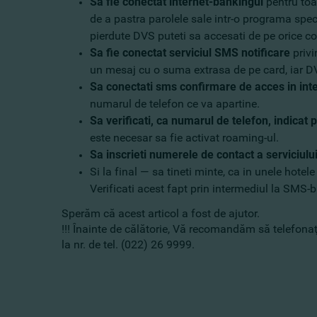
Sa fie conectat internet-bankingul
pentru toat
de a pastra parolele sale intr-o programa speci
pierdute DVS puteti sa accesati de pe orice com
Sa fie conectat serviciul SMS notificare
privi
un mesaj cu o suma extrasa de pe card, iar DVS
Sa conectati sms confirmare de acces in int
numarul de telefon ce va apartine.
Sa verificati, ca numarul de telefon, indicat 
este necesar sa fie activat roaming-ul.
Sa inscrieti numerele de contact a serviciul
Si la final — sa tineti minte, ca in unele hote
Verificati acest fapt prin intermediul la SMS-
Sperăm că acest articol a fost de ajutor.
!!! Înainte de călătorie, Vă recomandăm să telefonaţi 
la nr. de tel. (022) 26 9999.