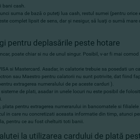
şi bani cash.
tunci suma de bază o puteţi lua cash, restul sumei (pentru orice 
 este complet lipsit de sens, dar şi nesigur, să luaţi o sumă mar
egi pentru deplasările peste hotare
car, poate chiar si nu de unul singur. Posibil, v-ar fi mai comod 
VISA si Mastercard. Asadar, in calatorie trebuie sa posedati un ca
tron sau Maestro pentru calatorii nu sunt potrivite, dat fiind fap
entru extragerea numeralului de pe aceste carduri ).
isteme de plati, asadar in unele locuri nu este posibil de folosit
i.
, plata pentru extragerea numerarului in bancomatele si filialele
 cazul in care nu concretizati aceasta informatie din timp, atunc
, pentru ce au fost cheltuiti toti banii.
alutei la utilizarea cardului de plată pe