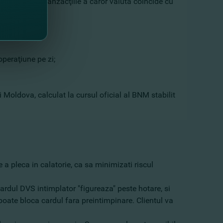
se aplică la tranzacţiile a căror valută coincide cu
operaţiune pe zi;
Moldova, calculat la cursul oficial al BNM stabilit
 a pleca in calatorie, ca sa minimizati riscul
ardul DVS intimplator "figureaza" peste hotare, si
oate bloca cardul fara preintimpinare. Clientul va