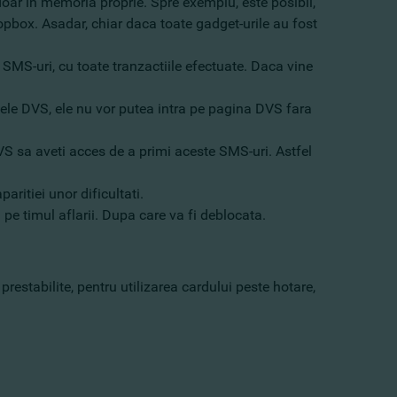
 doar in memoria proprie. Spre exemplu, este posibil,
ropbox. Asadar, chiar daca toate gadget-urile au fost
 SMS-uri, cu toate tranzactiile efectuate. Daca vine
tele DVS, ele nu vor putea intra pe pagina DVS fara
DVS sa aveti acces de a primi aceste SMS-uri. Astfel
aritiei unor dificultati.
 pe timul aflarii. Dupa care va fi deblocata.
prestabilite, pentru utilizarea cardului peste hotare,