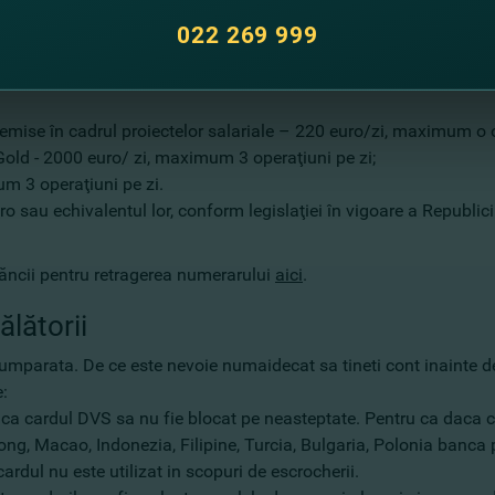
 străină, diferită de valuta cardurilor de tip Visa. Comisionul
nu
 cardul în EURO).
022 269 999
 emise în cadrul proiectelor salariale – 220 euro/zi, maximum o 
old - 2000 euro/ zi, maximum 3 operaţiuni pe zi;
um 3 operaţiuni pe zi.
au echivalentul lor, conform legislaţiei în vigoare a Republicii 
Băncii pentru retragerea numerarului
aici
.
ălătorii
cumparata. De ce este nevoie numaidecat sa tineti cont inainte de
e:
, ca cardul DVS sa nu fie blocat pe neasteptate. Pentru ca daca c
g, Macao, Indonezia, Filipine, Turcia, Bulgaria, Polonia banca p
rdul nu este utilizat in scopuri de escrocherii.