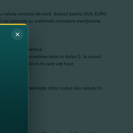
 cu valuta contului de card: dolarul pentru SUA, EURO
iunii nu coincide cu sistemele monetare menţionate
i din ziua respectivă.
va avea loc convertirea leilor în dolari $ la cursul
 comercial al băncii în care veţi face
ul de plată stabileşte zilnic cursul său valutar în