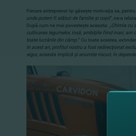
Fiecare antreprenor îşi găseşte motivaţia sa, pentru
unde putem fi alături de familie şi copii
”, ne-a rela
După cum ne mai povesteşte aceasta: „
Chimia cu a
cultivarea legumelor, însă, ambiţiile fiind mari, a
toate lucrările din câmp.
” Cu toate acestea, extinde
în acest an, profitul nostru a fost redirecţionat excl
sigur, aceasta implică şi anumite riscuri, în depen