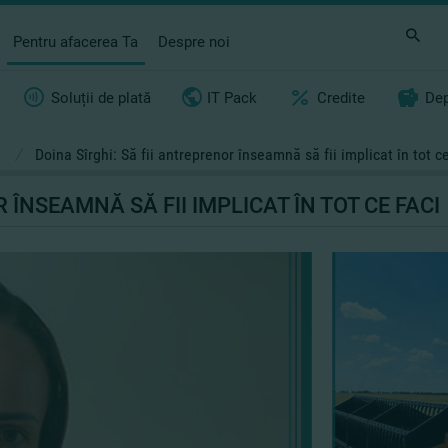
Pentru afacerea Ta
Despre noi
Soluții de plată
IT Pack
Credite
Dep
i
/
Doina Sîrghi: Să fii antreprenor înseamnă să fii implicat în tot ce
 ÎNSEAMNĂ SĂ FII IMPLICAT ÎN TOT CE FACI