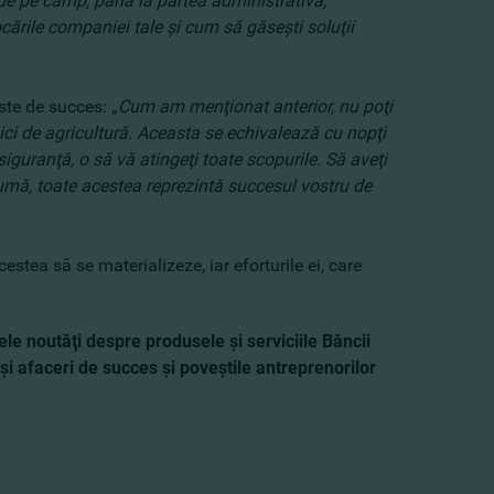
e de pe câmp, până la partea administrativă,
vocările companiei tale şi cum să găseşti soluţii
ste de succes: „
Cum am menţionat anterior, nu poţi
aici de agricultură. Aceasta se echivalează cu nopţi
siguranţă, o să vă atingeţi toate scopurile. Să aveţi
n sumă, toate acestea reprezintă succesul vostru de
stea să se materializeze, iar eforturile ei, care
ele noutăţi despre produsele şi serviciile Băncii
 şi afaceri de succes şi poveştile antreprenorilor