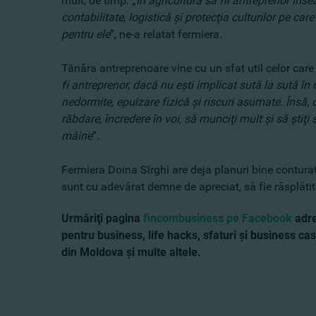
mult, de timp. „
În agricultură să fii antreprenor îns
contabilitate, logistică şi protecţia culturilor pe ca
pentru ele
”, ne-a relatat fermiera.
Tânăra antreprenoare vine cu un sfat util celor care
fi antreprenor, dacă nu eşti implicat sută la sută î
nedormite, epuizare fizică şi riscuri asumate. Însă, 
răbdare, încredere în voi, să munciţi mult şi să ştiţ
mâine
”.
Fermiera Doina Sîrghi are deja planuri bine conturate
sunt cu adevărat demne de apreciat, să fie răsplăti
Urmăriţi pagina
fincombusiness pe Facebook
adre
pentru business, life hacks, sfaturi şi business cas
din Moldova şi multe altele.