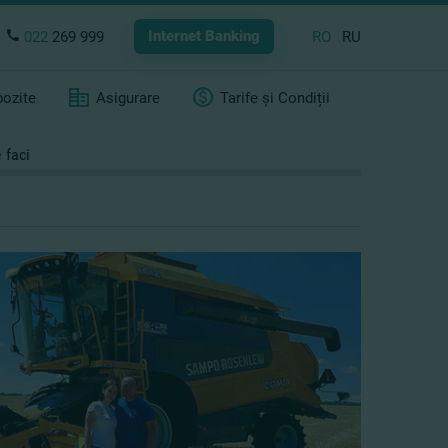
Internet Banking
022
269 999
RO
RU
ozite
Asigurare
Tarife și Condiții
 faci