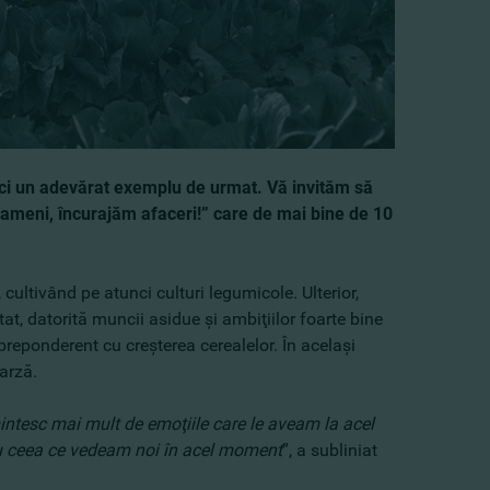
, ci un adevărat exemplu de urmat. Vă invităm să
meni, încurajăm afaceri!” care de mai bine de 10
cultivând pe atunci culturi legumicole. Ulterior,
t, datorită muncii asidue şi ambiţiilor foarte bine
preponderent cu creşterea cerealelor. În acelaşi
varză.
intesc mai mult de emoţiile care le aveam la acel
cau ceea ce vedeam noi în acel moment
”, a subliniat