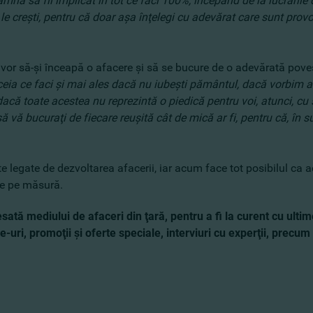
eamnă să fii implicat în tot ce faci 100%, începând de la lucrăril
re le creşti, pentru că doar aşa înţelegi cu adevărat care sunt pro
 vor să-şi înceapă o afacere şi să se bucure de o adevărată pove
n ceia ce faci şi mai ales dacă nu iubeşti pământul, dacă vorbim 
dacă toate acestea nu reprezintă o piedică pentru voi, atunci, cu 
i să vă bucuraţi de fiecare reuşită cât de mică ar fi, pentru că, î
 legate de dezvoltarea afacerii, iar acum face tot posibilul ca ace
te pe măsură.
sată mediului de afaceri din ţară, pentru a fi la curent cu ultim
e-uri, promoţii şi oferte speciale, interviuri cu experţii, precum