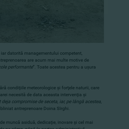
re, iar datorită managementului competent,
 Antreprenoarea are acum mai multe motive de
icole performante
”. Toate acestea pentru a uşura
ără condiţiile meteorologice şi forţele naturii, care
arei necesită de data aceasta intervenţia şi
t deja compromise de seceta, iar, pe lângă acestea,
ubliniat antreprenoare Doina Sîrghi.
 de muncă asiduă, dedicaţie, inovare şi cel mai