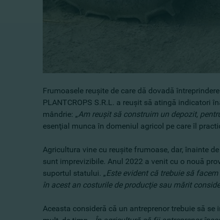
Frumoasele reuşite de care dă dovadă întreprinderea
PLANTCROPS S.R.L. a reuşit să atingă indicatori îna
mândrie: „
Am reuşit să construim un depozit, pentru
esenţial munca în domeniul agricol pe care îl practi
Agricultura vine cu reuşite frumoase, dar, înainte de 
sunt imprevizibile. Anul 2022 a venit cu o nouă prov
suportul statului. „
Este evident că trebuie să facem 
în acest an costurile de producţie sau mărit conside
Aceasta consideră că un antreprenor trebuie să se i