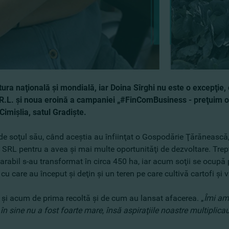
tura naţională şi mondială, iar Doina Sîrghi nu este o excepţie
.L. şi noua eroină a campaniei „#FinComBusiness - preţuim oa
Cimişlia, satul Gradişte.
de soţul său, când aceştia au înfiinţat o Gospodărie Ţărănească, 
RL pentru a avea şi mai multe oportunităţi de dezvoltare. Trepta
arabil s-au transformat în circa 450 ha, iar acum soţii se ocupă 
 cu care au început şi deţin şi un teren pe care cultivă cartofi şi 
i acum de prima recoltă şi de cum au lansat afacerea. „
Îmi am
în sine nu a fost foarte mare, însă aspiraţiile noastre multipli