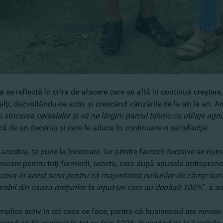
 se reflectă în cifra de afacere care se află în continuă creşte
lţi, dezvoltându-se activ şi crescând vânzările de la an la an.
 stocarea cerealelor şi să ne lărgim parcul tehnic cu utilaje agr
că de un deceniu şi care le aduce în continuare o satisfacţie.
acestea, te pune la încercare. Iar printre factorii decisive se num
ocare pentru toţi fermierii, seceta, care după spusele antrepreno
ceva în acest sens pentru că majoritatea culturilor de câmp sun
rabil din cauza preţurilor la input-uri care au depăşit 100%
”, a s
mplice activ în tot ceea ce face, pentru că businessul are nevoie