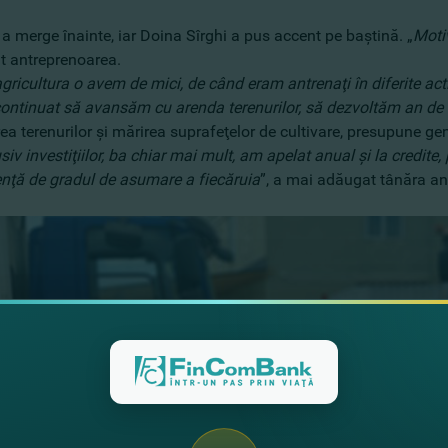
 a merge înainte, iar Doina Sîrghi a pus accent pe baştină. „
Moti
tat antreprenoarea.
gricultura o avem de mici, de când eram antrenaţi în diferite acti
m continuat să avansăm cu arenda terenurilor, să dezvoltăm an de
rea terenurilor şi mărirea suprafeţelor de cultivare, presupune ge
usiv investiţiilor, ba chiar mai mult, am apelat anual şi la credit
denţă de gradul de asumare a fiecăruia
”, a mai adăugat tânăra an