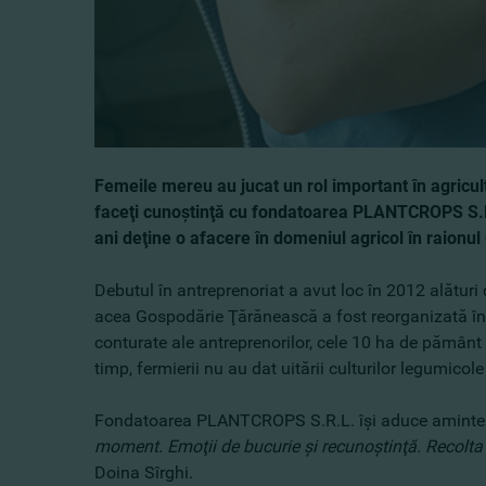
Femeile mereu au jucat un rol important în agricul
faceţi cunoştinţă cu fondatoarea PLANTCROPS S.R
ani deţine o afacere în domeniul agricol în raionul 
Debutul în antreprenoriat a avut loc în 2012 alături 
acea Gospodărie Ţărănească a fost reorganizată în S
conturate ale antreprenorilor, cele 10 ha de pământ 
timp, fermierii nu au dat uitării culturilor legumicole
Fondatoarea PLANTCROPS S.R.L. îşi aduce aminte ş
moment. Emoţii de bucurie şi recunoştinţă. Recolta 
Doina Sîrghi.