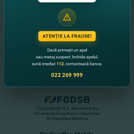
//
Alte noutăţi
ATENȚIE LA FRAUDE!
Dacă primești un apel
sau mesaj suspect: închide apelul,
sună imediat
112
, contactează banca.
022 269 999
"FinComBank" S.A. este membră a
Schemei de Garantare a Depozitelor
din Republica Moldova