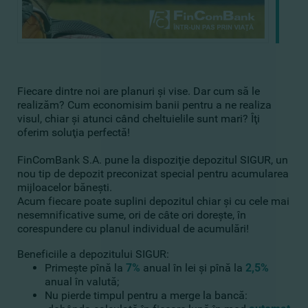
Fiecare dintre noi are planuri şi vise. Dar cum să le
realizăm? Cum economisim banii pentru a ne realiza
visul, chiar şi atunci când cheltuielile sunt mari? Îţi
oferim soluţia perfectă!
FinComBank S.A. pune la dispoziţie depozitul SIGUR, un
nou tip de depozit preconizat special pentru acumularea
mijloacelor băneşti.
Acum fiecare poate suplini depozitul chiar şi cu cele mai
nesemnificative sume, ori de câte ori doreşte, în
corespundere cu planul individual de acumulări!
Beneficiile a depozitului SIGUR:
Primeşte pînă la
7%
anual în lei şi pînă la
2,5%
anual în valută;
Nu pierde timpul pentru a merge la bancă: