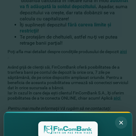
dobânda calculată în fiecare lună în mod
automat
va fi adăugată la soldul depozitului
.
Aşadar, suma
depozitului va creşte, dar rata dobânzii se va
calcula cu capitalizare!
Îţi suplineşti depozitul
fără careva limite şi
restricţii
!
Te protejăm de cheltuieli, astfel nu-ţi vei putea
retrage banii parţial!
Poţi afla mai detaliat despre condiţiile produsului de depozit
aici
.
FinComBank oferă posibilitatea
de a
Având grijă de clienţii săi,
tranfera banii pe contul de depozit la orice ora, 7 zile pe
săptămână, de pe orice dispozitiv amplasat oriunde. Pentru a
beneficia de aceasta posibilitatea urmează să conectezi serviciul
dat în orice sucursala a băncii.
Iar în cazul în care deja eşti clientul FinComBank S.A., îţi oferim
posibilitatea de a te conecta ONLINE, chiar acum! Aplică
aici
Pentru mai multe informaţii Vă rugăm să ne contactaţi:
Теl.:
(+373-22) 26-99-99
E-mail:
fincom@fincombank.com
, website:
www.fincombank.cоm