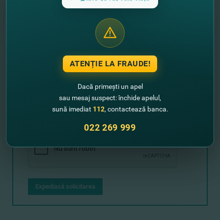
Lasă-ne datele tale de contact şi noi
revenim cu un sunet!
ATENȚIE LA FRAUDE!
+373
Dacă primești un apel
sau mesaj suspect: închide apelul,
sună imediat
112
, contactează banca.
022 269 999
Expediază solicitarea