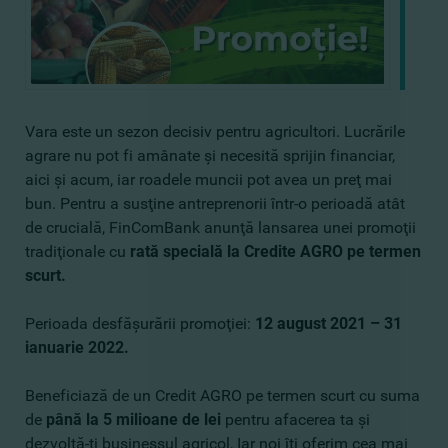
Vara este un sezon decisiv pentru agricultori. Lucrările
agrare nu pot fi amânate şi necesită sprijin financiar,
aici şi acum, iar roadele muncii pot avea un preţ mai
bun. Pentru a susţine antreprenorii într-o perioadă atât
de crucială, FinComBank anunţă lansarea unei promoţii
tradiţionale cu
rată special
ă la Credite AGRO pe termen
scurt.
Perioada desfăşurării promoţiei:
12 august 2021 – 31
ianuarie 2022.
Beneficiază de un Credit AGRO pe termen scurt cu suma
de
până la 5 milioane de lei
pentru afacerea ta şi
dezvoltă-ţi businessul agricol, Iar noi îţi oferim cea mai