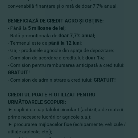
convenabilă finanţare şi o rată de doar 7,7% anual.
BENEFICIAZĂ DE CREDIT AGRO ŞI OBŢINE:
- Până la
5 milioane de lei;
- Rată promoţională de
doar 7,7% anual;
- Termenul este de
până la 12 luni
;
- Gaj - produsele agricole din spaţii de depozitare;
- Comision de acordare a creditului:
doar 1%;
- Comision pentru rambursarea anticipată a creditului:
GRATUIT!
- Comision de administrare a creditului:
GRATUIT!
CREDITUL POATE FI UTILIZAT PENTRU
URMĂTOARELE SCOPURI:
►
suplinirea capitalului circulant (achiziţia de materii
prime necesare lucrărilor agricole ş.a.);
►
procurarea mijloacelor fixe (echipamente, vehicule /
utilaje agricole, etc.);