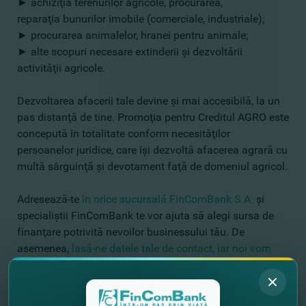
►
achiziţia terenurilor agricole, procurarea,
reparaţia bunurilor imobile (comerciale, industriale);
►
procurarea animalelor, hranei pentru animale;
►
alte scopuri necesare extinderii şi dezvoltării
activităţii agricole.
Dezvoltarea afacerii tale devine şi mai accesibilă, la un
pas distanţă de tine. Promoţia pentru Creditul AGRO este
concepută în totalitate conform necesităţilor
persoanelor juridice, care îşi dezvoltă afacerea agrară cu
multă sârguinţă şi devotament faţă de domeniul agricol.
Adresează-te
în orice sucursală FinComBank S.A.
şi
specialiştii FinComBank te vor ajuta să alegi sursa de
finanţare potrivită nevoilor businessului tău. De
asemenea,
lasă-ne datele tale de contact, iar noi vom
reveni cu un sunet.
#FinComBusiness – partenerul succesului tău!