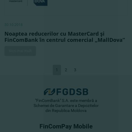
30.10.2018
Noaptea reducerilor cu MasterCard şi
FinComBank în centrul comercial „MallDova”
Vezi mai mult
1
2
3
"FinComBank" S.A. este membră a
Schemei de Garantare a Depozitelor
din Republica Moldova
FinComPay Mobile