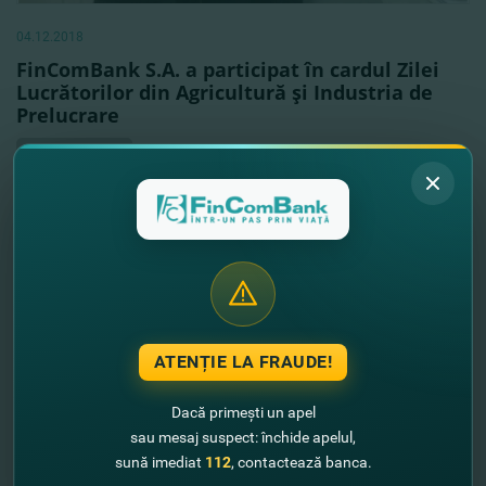
04.12.2018
FinComBank S.A. a participat în cardul Zilei
Lucrătorilor din Agricultură şi Industria de
Prelucrare
Vezi mai mult
ATENȚIE LA FRAUDE!
Dacă primești un apel
sau mesaj suspect: închide apelul,
sună imediat
112
, contactează banca.