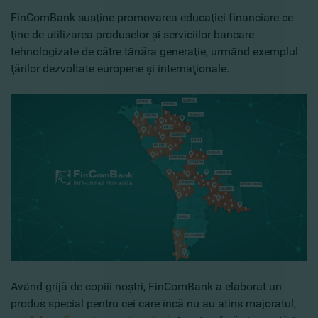
FinComBank susţine promovarea educaţiei financiare ce
ţine de utilizarea produselor şi serviciilor bancare
tehnologizate de către tânăra generaţie, urmând exemplul
ţărilor dezvoltate europene şi internaţionale.
Având grijă de copiii noştri, FinComBank a elaborat un
produs special pentru cei care încă nu au atins majoratul,