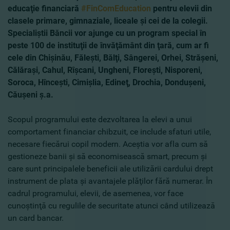
educaţie financiară
#FinComEducation
pentru elevii din
clasele primare, gimnaziale, liceale şi cei de la colegii.
Specialiştii Băncii vor ajunge cu un program special în
peste 100 de instituţii de învăţământ din ţară, cum ar fi
cele din Chişinău, Făleşti, Bălţi, Sângerei, Orhei, Străşeni,
Călăraşi, Cahul, Rîşcani, Ungheni, Floreşti, Nisporeni,
Soroca, Hînceşti, Cimişlia, Edineţ, Drochia, Donduşeni,
Căuşeni ş.a.
Scopul programului este dezvoltarea la elevi a unui
comportament financiar chibzuit, ce include sfaturi utile,
necesare fiecărui copil modern. Aceştia vor afla cum să
gestioneze banii şi să economisească smart, precum şi
care sunt principalele beneficii ale utilizării cardului drept
instrument de plata şi avantajele plăţilor fără numerar. În
cadrul programului, elevii, de asemenea, vor face
cunoştinţă cu regulile de securitate atunci când utilizează
un card bancar.