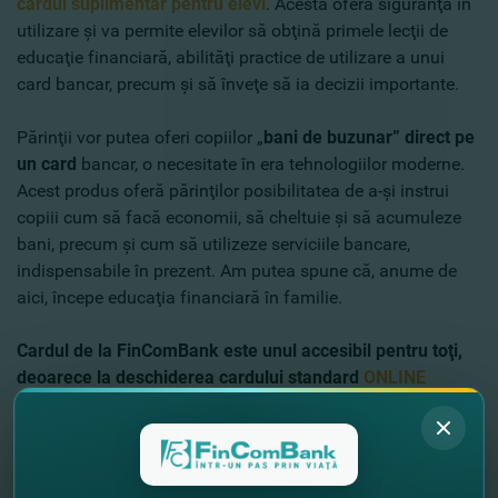
cardul suplimentar pentru elevi
. Acesta oferă siguranţă în
utilizare şi va permite elevilor să obţină primele lecţii de
educaţie financiară, abilităţi practice de utilizare a unui
card bancar, precum şi să înveţe să ia decizii importante.
Părinţii vor putea oferi copiilor „
bani de buzunar” direct pe
un card
bancar, o necesitate în era tehnologiilor moderne.
Acest produs oferă părinţilor posibilitatea de a-şi instrui
copiii cum să facă economii, să cheltuie şi să acumuleze
bani, precum şi cum să utilizeze serviciile bancare,
indispensabile în prezent. Am putea spune că, anume de
aici, începe educaţia financiară în familie.
Cardul de la FinComBank este unul accesibil pentru toţi,
deoarece la deschiderea cardului standard
ONLINE
​
achitaţi:
-
0 lei
emiterea cardului pentru părinte
-
0 lei
emiterea cardului suplimentar pentru elev
-
0 lei
deservirea lunară a cardului pentru elev -