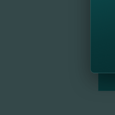
Cu drag,
echipa 
//
Al