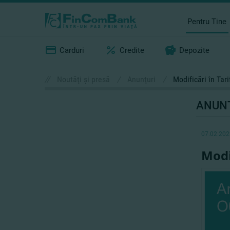
Pentru Tine
Carduri
Credite
Depozite
//
Noutăţi şi presă
/
Anunţuri
/
Modificări în Tar
ANUN
07.02.202
Modi