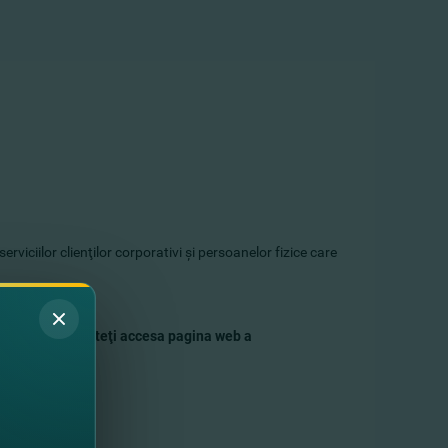
erviciilor clienţilor corporativi şi persoanelor fizice care
 a Băncii sau puteţi accesa pagina web a