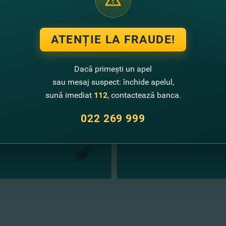
FinComBank
ATENȚIE LA FRAUDE!
te noutăţi
Dacă primești un apel
sau mesaj suspect: închide apelul,
sună imediat
112
, contactează banca.
022 269 999