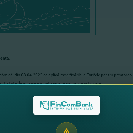
zenta,
ăm că, din 08.04.2022 se aplică modificările la Tarifele
pentru prestarea s
activitate de antreprenoriat sau alte genuri de activitate.
 obţine tarifele actualizate Vă puteţi adresa la orice sucursală/agenţie
ttps://fincombank.com/ro/informatia-despre-servicii-si-produse
e viitor într-o colaborare mai fructuoasă!