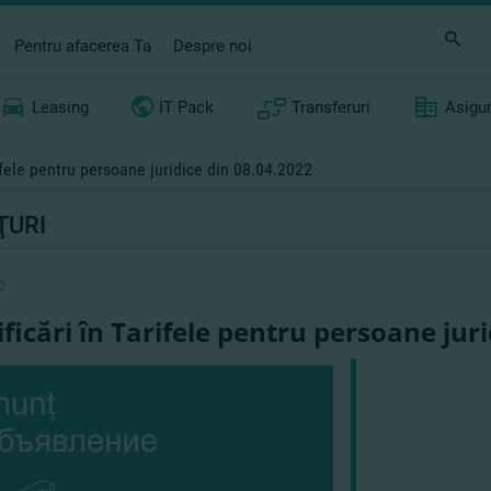
Pentru afacerea Ta
Despre noi
Leasing
IT Pack
Transferuri
Asigu
ifele pentru persoane juridice din 08.04.2022
ŢURI
2
ficări în Tarifele pentru persoane juri