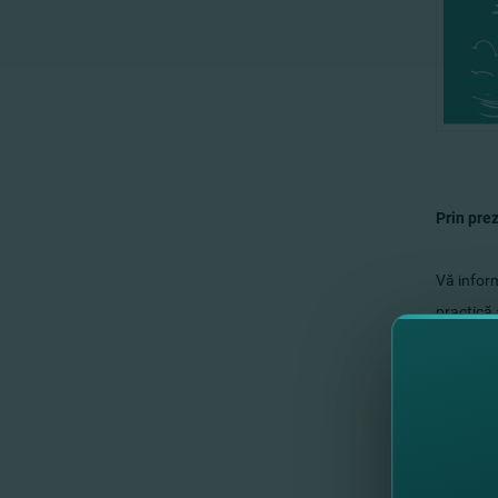
Prin pre
Vă inform
practică 
Pentru a
h
Băncii
:
Sperăm p