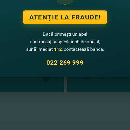
 FinComBank
ATENȚIE LA FRAUDE!
te noutăţi
Dacă primești un apel
sau mesaj suspect: închide apelul,
sună imediat
112
, contactează banca.
022 269 999