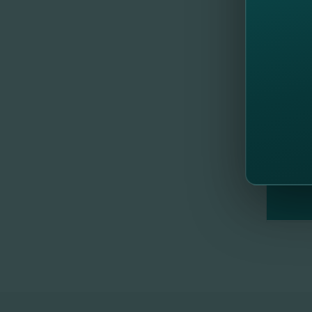
echipa
//
Al