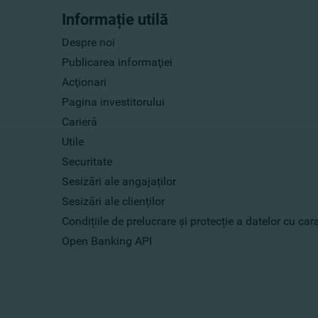
Informație utilă
Despre noi
Publicarea informaţiei
Acţionari
Pagina investitorului
Carieră
Utile
Securitate
Sesizări ale angajaților
Sesizări ale clienților
Condițiile de prelucrare și protecție a datelor cu ca
Open Banking API