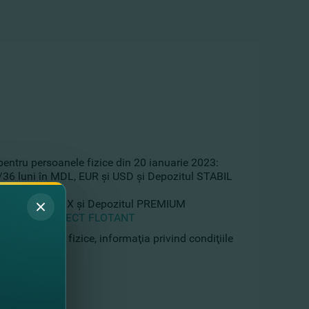
entru persoanele fizice din 20 ianuarie 2023:
/36 luni în MDL, EUR şi USD şi Depozitul STABIL
ozitul STABIL FIX şi Depozitul PREMIUM
epozitul PERFECT FLOTANT
ntru persoane fizice, informaţia privind condiţiile