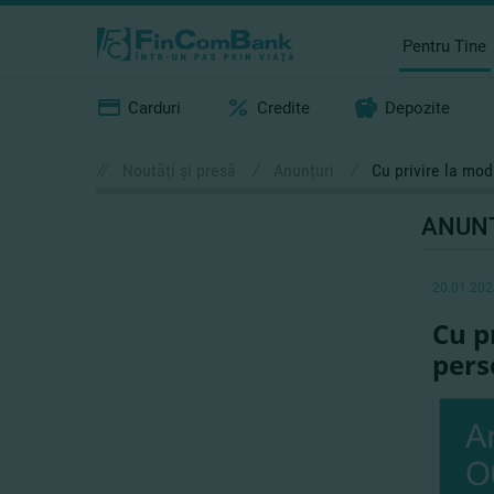
Pentru Tine
Carduri
Credite
Depozite
//
Noutăţi şi presă
/
Anunţuri
/
Cu privire la mod
ANUN
20.01.202
Cu p
pers