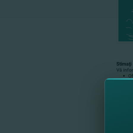
Stimaţi 
Vă info
Of
FI
Au
Au
Puteţi f
de acce
Mai mul
Cu resp