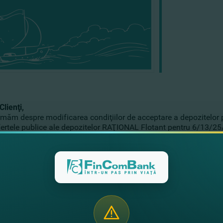
Clienţi,
rmăm despre modificarea condiţiilor de acceptare a depozitelor p
ertele publice ale depozitelor RAŢIONAL Flotant pentru 6/13/25
X pentru 13 luni în MDL au fost retrase
 fost modificate ratele dobânzilor la Depozitul LIBER FIX, Dep
 fost lansate două depozite noi:
Depozitul LIBER FLOTANT
şi
D
ace cunoştinţă cu toate ofertele publice, condiţiile depozitelor pe
ptare a depozitelor retrase din 20.01.2023
accesând LINKUL
.
te detalii despre toate depozitele
AICI
.
ect,