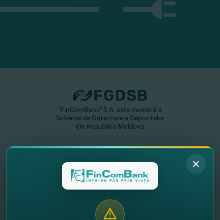
"FinComBank" S.A. este membră a
Schemei de Garantare a Depozitelor
din Republica Moldova
FinComPay Mobile