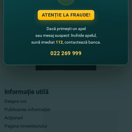
ATENȚIE LA FRAUDE!
Dacă primești un apel
sau mesaj suspect: închide apelul,
sună imediat
112
, contactează banca.
022 269 999
Informație utilă
Despre noi
Publicarea informaţiei
Acţionari
Pagina investitorului