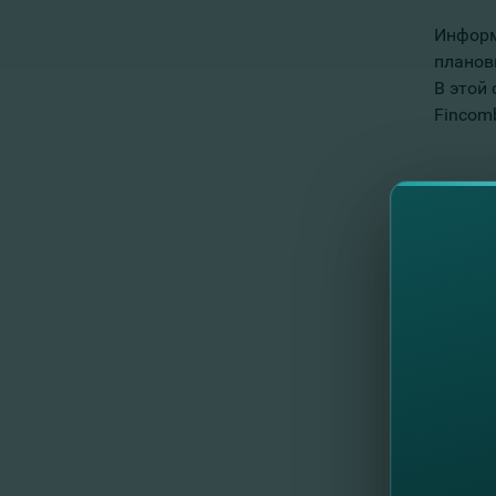
Информ
планов
В этой 
Fincom
Благод
С уваж
Команд
//
Al