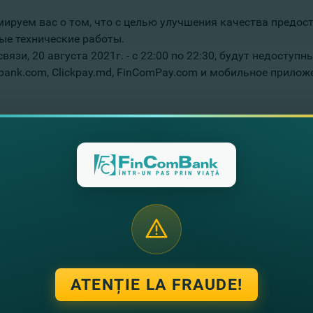
ируем вас о том, что с целью улучшения качества предос
ые технические работы.
связи, 20 августа 2021г. - с 22:00 по 22:30, будут недост
bank.com, Clickpay.md, FinComPay.com и мобильное прилож
арим за понимание!
ением,
а FinComBank
te noutati
ATENȚIE LA FRAUDE!