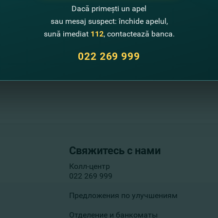
Dacă primești un apel
sau mesaj suspect: închide apelul,
sună imediat
112
, contactează banca.
022 269 999
Свяжитесь с нами
Колл-центр
022 269 999
Предложения по улучшениям
Отделение и банкоматы