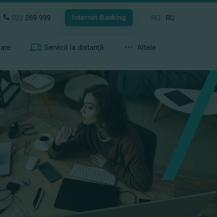
Internet Banking
022
269 999
RO
RU
rare
Servicii la distanță
Altele