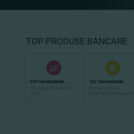
TOP PRODUSE BANCARE
P2P TRANSFERURI
T2C TRANSFERURI
Transferă de la card la
Primește online
card
transferuri internațional