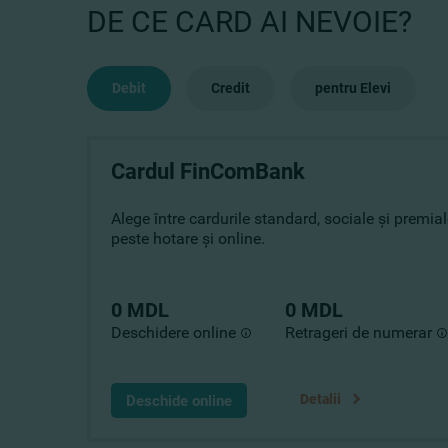
DE CE CARD AI NEVOIE?
Debit
Credit
pentru Elevi
Cardul FinComBank
Alege între cardurile standard, sociale și premiale
peste hotare și online.
0 MDL
0 MDL
Deschidere online
Retrageri de numerar
Detalii
Deschide online