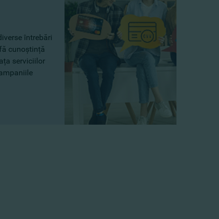
iverse întrebări
fă cunoștință
ța serviciilor
campaniile