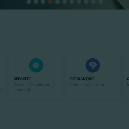
DEPOZITE
REFINANȚARE
Deschide-le online sau în
Reduce ratele lunare
Î
e
sucursale