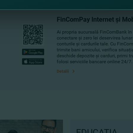
FinComPay Internet și Mo
Ai propria sucursală FinComBank în
conectare şi zero lei deservirea luna
conturile și cardurile tale. Cu FinCo
trimite bani amicului, verifica situați
deschide depozite și carduri, primi tr
folosi serviciile bancare online 24/7.
Detalii
EDUCAȚIA