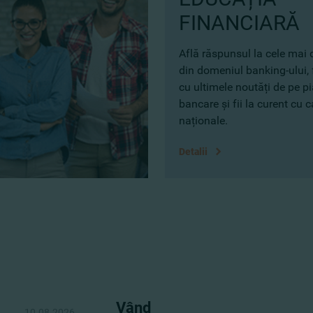
FINANCIARĂ
Află răspunsul la cele mai d
din domeniul banking-ului, 
cu ultimele noutăți de pe pia
bancare și fii la curent cu 
naționale.
Detalii
Vând
10.08.2026