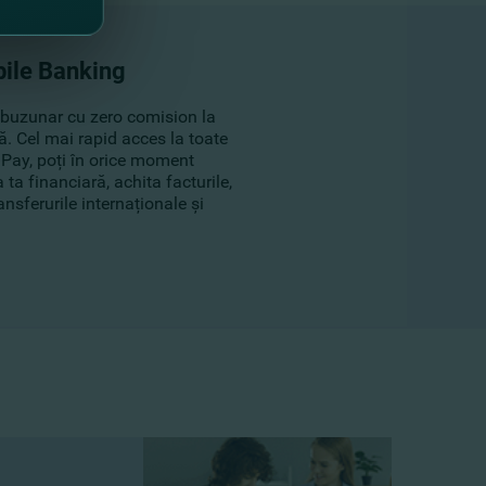
bile Banking
 buzunar cu zero comision la
ră. Cel mai rapid acces la toate
mPay, poți în orice moment
a ta financiară, achita facturile,
ansferurile internaționale și