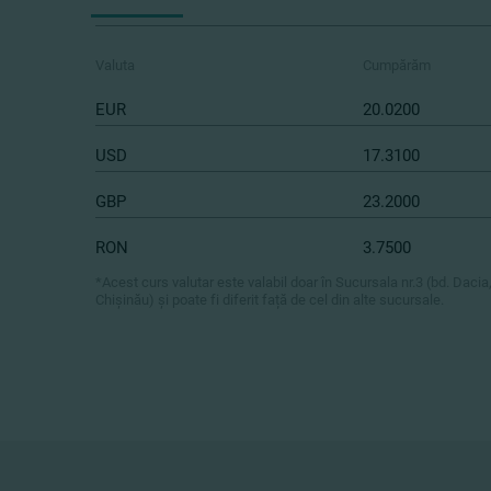
Valuta
Cumpărăm
EUR
20.0200
USD
17.3100
GBP
23.2000
RON
3.7500
*Acest curs valutar este valabil doar în Sucursala nr.3 (bd. Dacia
Chișinău) și poate fi diferit față de cel din alte sucursale.