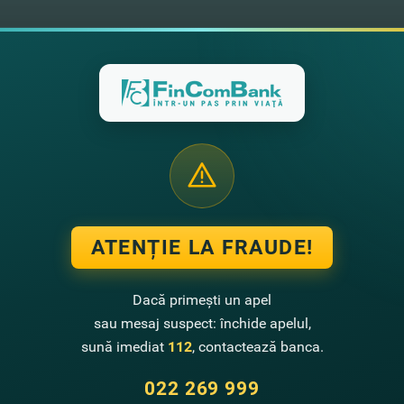
2026
03.08.2026
ul Stabil+Fix cu 7%
Cardul Visa FinComBank îţi adu
cashback garantat
ATENȚIE LA FRAUDE!
Dacă primești un apel
sau mesaj suspect: închide apelul,
sună imediat
112
, contactează banca.
022 269 999